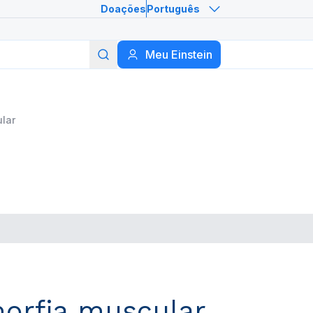
Doações
Português
Meu Einstein
Buscar
ular
smorfia muscular