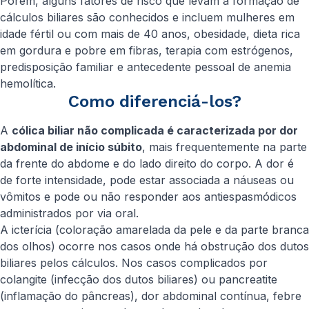
Porém, alguns fatores de risco que levam à formação de
cálculos biliares são conhecidos e incluem mulheres em
idade fértil ou com mais de 40 anos, obesidade, dieta rica
em gordura e pobre em fibras, terapia com estrógenos,
predisposição familiar e antecedente pessoal de anemia
hemolítica.
Como diferenciá-los?
A
cólica biliar não complicada é caracterizada por dor
abdominal de início súbito
, mais frequentemente na parte
da frente do abdome e do lado direito do corpo. A dor é
de forte intensidade, pode estar associada a náuseas ou
vômitos e pode ou não responder aos antiespasmódicos
administrados por via oral.
A icterícia (coloração amarelada da pele e da parte branca
dos olhos) ocorre nos casos onde há obstrução dos dutos
biliares pelos cálculos. Nos casos complicados por
colangite (infecção dos dutos biliares) ou pancreatite
(inflamação do pâncreas), dor abdominal contínua, febre