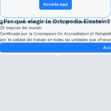
Acceda aquí
¿Por qué elegir la Ortopedia Einstein?
Durante cinco años consecutivos, la Ortopedia Einstein ha
25 mejores del mundo
Certificada por la Commission On Accreditation of Rehabilit
por la calidad del trabajo en todas las unidades que ofrecen
Acce