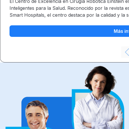
El Centro de Excelencia en Cirugía Robótica Einstein e
Inteligentes para la Salud. Reconocido por la revist
Smart Hospitals, el centro destaca por la calidad y la 
Más in