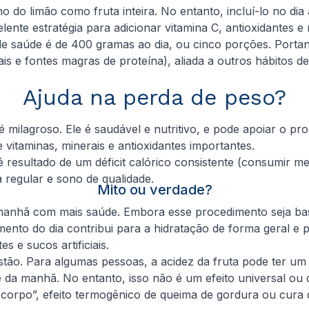
o do limão como fruta inteira. No entanto, incluí-lo no di
nte estratégia para adicionar vitamina C, antioxidantes e m
de saúde é de 400 gramas ao dia, ou cinco porções. Portan
grais e fontes magras de proteína), aliada a outros hábitos 
Ajuda na perda de peso?
 milagroso. Ele é saudável e nutritivo, e pode apoiar o pr
e vitaminas, minerais e antioxidantes importantes.
resultado de um déficit calórico consistente (consumir men
ca regular e sono de qualidade.
Mito ou verdade?
anhã com mais saúde. Embora esse procedimento seja basta
to do dia contribui para a hidratação de forma geral e pa
 e sucos artificiais.
stão. Para algumas pessoas, a acidez da fruta pode ter um 
é da manhã. No entanto, isso não é um efeito universal ou 
o corpo”, efeito termogênico de queima de gordura ou cura