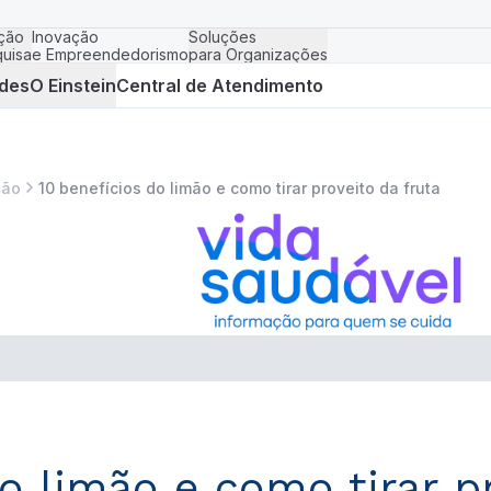
ção
Inovação
Soluções
uisa
e Empreendedorismo
para Organizações
des
O Einstein
Central de Atendimento
ção
10 benefícios do limão e como tirar proveito da fruta
o limão e como tirar p