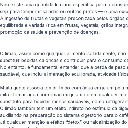
Não existe uma quantidade diária específica para o consum
seja para temperar saladas ou outros pratos — é uma excele
A ingestão de frutas e vegetais preconizada pelos órgãos 
equilibrada e variada (rica em frutas, vegetais, grãos inte
promoção da saúde e prevenção de doenças.
O limão, assim como qualquer alimento isoladamente, não é
substituir bebidas calóricas e contribuir para o consumo d
No entanto, é fundamental entender que a perda de peso é 
saudável, que inclui alimentação equilibrada, atividade físi
Muita gente associa tomar limão com água em jejum pela m
mito. Tomar água com limão em jejum ou em qualquer momen
substituto para bebidas menos saudáveis, como refrigerantes
O limão também tem um efeito indireto no estímulo da dige
auxiliando na preparação do sistema digestório para o caf
Já qualquer menção a efeitos “detox” ou “alcalinização d