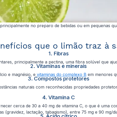
principalmente no preparo de bebidas ou em pequenas qua
nefícios que o limão traz à 
1. Fibras
entares, principalmente a pectina, uma fibra solúvel que ajud
2. Vitaminas e minerais
lcio e magnésio, e
vitaminas do complexo B
em menores quan
3. Compostos protetores
ncias naturais com reconhecidas propriedades protetoras. 
4. Vitamina C
cer cerca de 30 a 40 mg de vitamina C, o que é uma contri
as (gravidez, lactação, tabagismo), entre 75 mg e 90 mg/di
5. Ácido cítrico