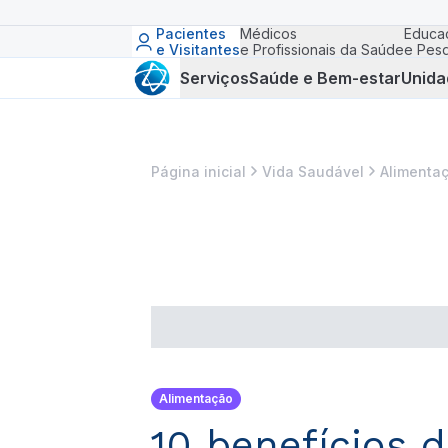
Pacientes
Médicos
Educa
e Visitantes
e Profissionais da Saúde
e Pesq
Serviços
Saúde e Bem-estar
Unida
Página inicial
Vida Saudável
Alimenta
Alimentação
10 benefícios d