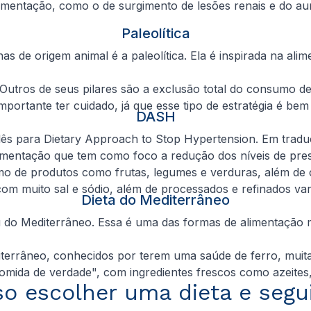
limentação, como o de surgimento de lesões renais e do au
Paleolítica
as de origem animal é a paleolítica. Ela é inspirada na al
 Outros de seus pilares são a exclusão total do consumo de
mportante ter cuidado, já que esse tipo de estratégia é bem 
DASH
lês para Dietary Approach to Stop Hypertension. Em tradu
alimentação que tem como foco a redução dos níveis de pre
de produtos como frutas, legumes e verduras, além de ce
om muito sal e sódio, além de processados e refinados var
Dieta do Mediterrâneo
ou do Mediterrâneo. Essa é uma das formas de alimentação
errâneo, conhecidos por terem uma saúde de ferro, muita 
omida de verdade", com ingredientes frescos como azeites, f
o escolher uma dieta e segu