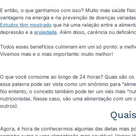
E então, o que ganhamos com isso? Muito mais saúde física
vantagens na energia e na prevenção de doenças variadas.
Estudos têm mostrado
que há uma relação entre a alimen
depressão e a
ansiedade
. Além disso, carência ou deficiê
Todos esses benefícios culminam em um só ponto: a melhor
Vivemos mais e o mais importante: muito melhor!
O que você consome ao longo de 24 horas? Quais são os 
essa palavra pode ser vista como um sinônimo para “alim
No entanto, o conceito também pode ter um viés mais “nutr
nutricionistas. Nesse caso, são uma alimentação com um ob
outros).
Quais
Agora, é hora de conhecermos algumas das dietas mais po
caminho rumo a uma alimentação mais saudável. Vamos l