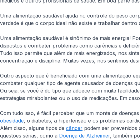
médicos e outros profissionais da saúde. Em boa parte das 
Uma alimentação saudável ajuda no controle do peso corp
verdade é que o corpo ideal não existe e trabalhar dentro 
Uma alimentação saudável é sinônimo de mais energia! Por 
dispostos e combater problemas como carências e deficiênc
Tudo isso permite que além de mais energizados, nos sint
concentração e disciplina. Muitas vezes, nos sentimos d
Outro aspecto que é beneficiado com uma alimentação equ
combater qualquer tipo de agente causador de doenças que
Ou seja: se você é do tipo que adoece com muita facilidad
estratégias mirabolantes ou o uso de medicações. Em casos
Com tudo isso, é fácil perceber que um monte de doenças
obesidade
, o diabetes, a hipertensão e os problemas cardi
Além disso, alguns tipos de
câncer
podem ser prevenidos c
questões sérias, como a
Doença de Alzheimer
, também po