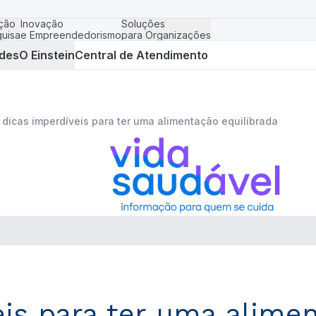
ção
Inovação
Soluções
uisa
e Empreendedorismo
para Organizações
des
O Einstein
Central de Atendimento
1 dicas imperdíveis para ter uma alimentação equilibrada
eis para ter uma alime