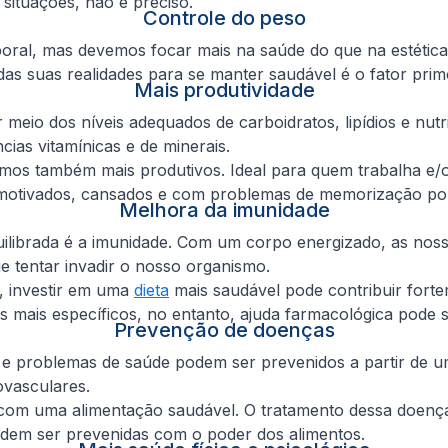
situações, não é preciso.
Controle do peso
oral, mas devemos focar mais na saúde do que na estétic
das suas realidades para se manter saudável é o fator primo
Mais produtividade
meio dos níveis adequados de carboidratos, lipídios e nut
ias vitamínicas e de minerais.
amos também mais produtivos. Ideal para quem trabalha e/
esmotivados, cansados e com problemas de memorização po
Melhora da imunidade
ilibrada é a imunidade. Com um corpo energizado, as noss
 tentar invadir o nosso organismo.
e, investir em uma
dieta
mais saudável pode contribuir fort
 mais específicos, no entanto, ajuda farmacológica pode s
Prevenção de doenças
 e problemas de saúde podem ser prevenidos a partir de u
ovasculares.
om uma alimentação saudável. O tratamento dessa doença
dem ser prevenidas com o poder dos alimentos.