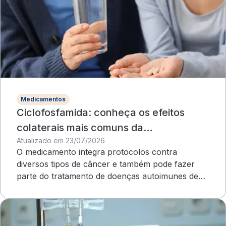
Medicamentos
Ciclofosfamida: conheça os efeitos
colaterais mais comuns da
Atualizado em 23/07/2026
quimioterapia
O medicamento integra protocolos contra
diversos tipos de câncer e também pode fazer
parte do tratamento de doenças autoimunes de
evolução grave