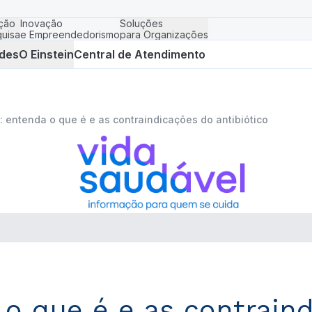
ção
Inovação
Soluções
uisa
e Empreendedorismo
para Organizações
des
O Einstein
Central de Atendimento
: entenda o que é e as contraindicações do antibiótico
 o que é e as contraind