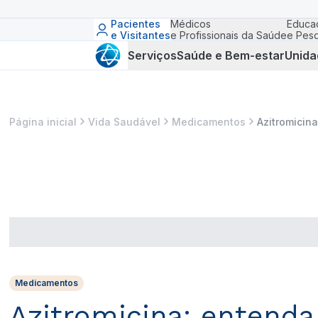
Pacientes
Médicos
Educa
e Visitantes
e Profissionais da Saúde
e Pesq
Serviços
Saúde e Bem-estar
Unida
Página inicial
Vida Saudável
Medicamentos
Azitromicina
Medicamentos
Azitromicina: entenda