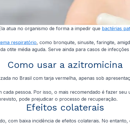
 Ela atua no organismo de forma a impedir que
bactérias pa
tema respiratório
, como bronquite, sinusite, faringite, am
a otite média aguda. Serve ainda para casos de infecções s
Como usar a azitromicina
alizada no Brasil com tarja vermelha, apenas sob apresent
om cada pessoa. Por isso, o mais recomendado é fazer seu
revisto, pode prejudicar o processo de recuperação.
Efeitos colaterais
do, com baixa incidência de efeitos colaterais. No entant