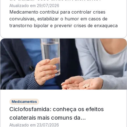
Atualizado em 29/07/2026
Medicamento contribui para controlar crises
convulsivas, estabilizar o humor em casos de
transtorno bipolar e prevenir crises de enxaqueca
Medicamentos
Ciclofosfamida: conheça os efeitos
colaterais mais comuns da
Atualizado em 23/07/2026
quimioterapia