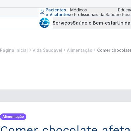
Pacientes
Médicos
Educa
e Visitantes
e Profissionais da Saúde
e Pesq
Serviços
Saúde e Bem-estar
Unida
Página inicial
Vida Saudável
Alimentação
Comer chocolate
Alimentação
Comer chocolate afeta