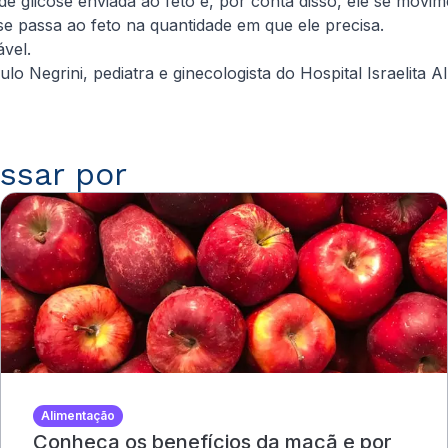
e glicose enviada ao feto e, por conta disso, ele se movi
se passa ao feto na quantidade em que ele precisa.
vel.
Negrini, pediatra e ginecologista do Hospital Israelita Alb
ssar por
Alimentação
Conheça os benefícios da maçã e por