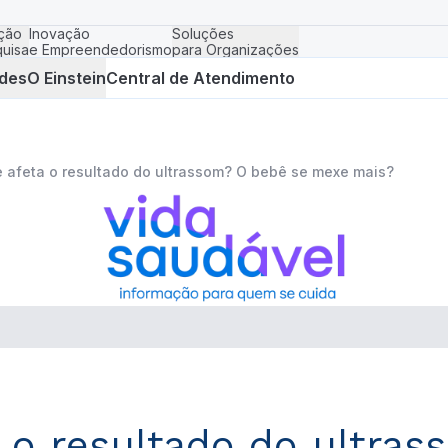
ção
Inovação
Soluções
uisa
e Empreendedorismo
para Organizações
des
O Einstein
Central de Atendimento
 afeta o resultado do ultrassom? O bebê se mexe mais?
 o resultado do ultra