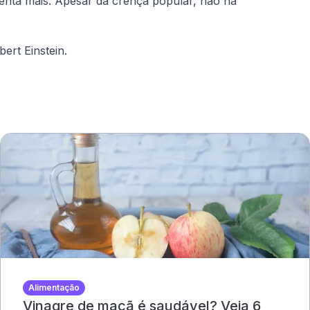
menta mais. Apesar da crença popular, não há
ert Einstein.
Alimentação
Vinagre de maçã é saudável? Veja 6