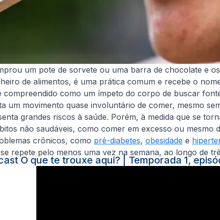
rou um pote de sorvete ou uma barra de chocolate e os de
cheiro de alimentos, é uma prática comum e recebe o nome
no é compreendido como um ímpeto do corpo de buscar font
senta um movimento quase involuntário de comer, mesmo se
enta grandes riscos à saúde. Porém, à medida que se torn
ábitos não saudáveis, como comer em excesso ou mesmo dei
problemas crônicos, como
pré-diabetes
,
obesidade
e
hipert
 se repete pelo menos uma vez na semana, ao longo de tr
ast O que te trouxe aqui? | Temporada 1, episó