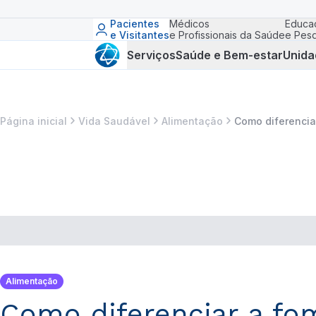
Pacientes
Médicos
Educa
e Visitantes
e Profissionais da Saúde
e Pesq
Serviços
Saúde e Bem-estar
Unida
Página inicial
Vida Saudável
Alimentação
Como diferencia
Alimentação
Como diferenciar a fo