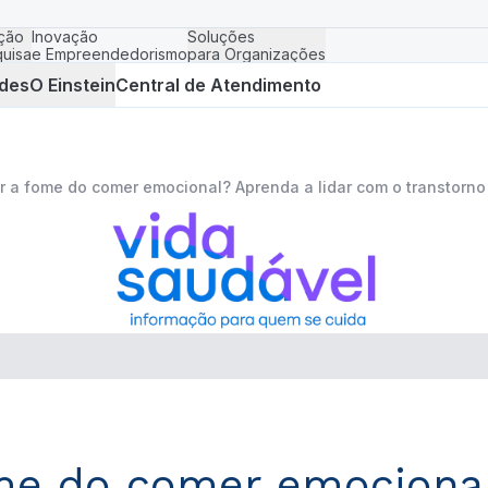
ção
Inovação
Soluções
uisa
e Empreendedorismo
para Organizações
des
O Einstein
Central de Atendimento
r a fome do comer emocional? Aprenda a lidar com o transtorno
me do comer emocional