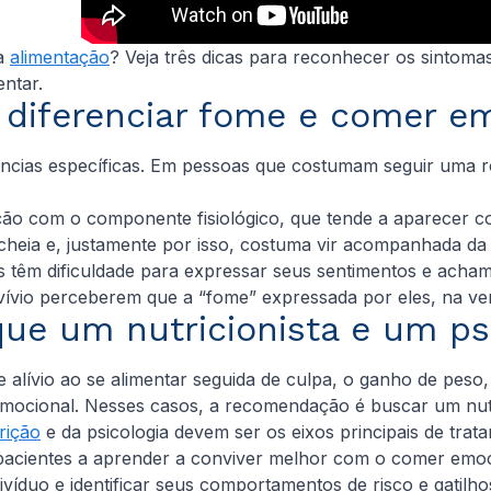
na
alimentação
? Veja três dicas para reconhecer os sintomas
entar.
a diferenciar fome e comer e
ncias específicas. Em pessoas que costumam seguir uma rot
o com o componente fisiológico, que tende a aparecer como
 cheia e, justamente por isso, costuma vir acompanhada d
s têm dificuldade para expressar seus sentimentos e acha
vívio perceberem que a “fome” expressada por eles, na v
que um nutricionista e um ps
 alívio ao se alimentar seguida de culpa, o ganho de peso,
mocional. Nesses casos, a recomendação é buscar um nutr
rição
e da psicologia devem ser os eixos principais de tra
pacientes a aprender a conviver melhor com o comer emoc
divíduo e identificar seus comportamentos de risco e gatilh