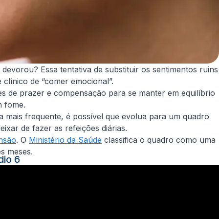
vorou? Essa tentativa de substituir os sentimentos ruins
 clínico de “comer emocional”.
es de prazer e compensação para se manter em equilíbrio
m fome.
a mais frequente, é possível que evolua para um quadro
xar de fazer as refeições diárias.
ensão
. O
Ministério da Saúde
classifica o quadro como uma
ês meses.
dio 6