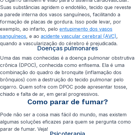
O cigarro também é vilão para o sistema cardiovascular.
Suas substâncias agridem o endotélio, tecido que reveste
a parede interna dos vasos sanguíneos, facilitando a
formação de placas de gordura. Isso pode levar, por
exemplo, ao infarto, pelo
entupimento dos vasos
sanguíneos
, e ao
acidente vascular cerebral (AVC)
,
quando a vascularização do cérebro é prejudicada.
Doenças pulmonares
Uma das mais conhecidas é a doença pulmonar obstrutiva
crônica (DPOC), conhecida como enfisema. Ela é uma
combinação do quadro de bronquite (inflamação dos
brônquios) com a destruição do tecido pulmonar pelo
cigarro. Quem sofre com DPOC pode apresentar tosse,
chiado e falta de ar, em geral progressivos.
Como parar de fumar?
Pode não ser a coisa mais fácil do mundo, mas existem
algumas soluções eficazes para quem se pergunta como
parar de fumar. Veja!
Psicoterapia