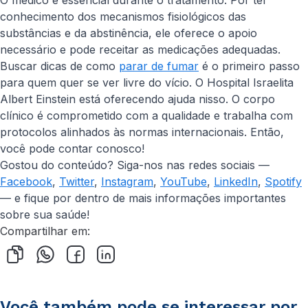
O médico é essencial durante o tratamento. Por ter
conhecimento dos mecanismos fisiológicos das
substâncias e da abstinência, ele oferece o apoio
necessário e pode receitar as medicações adequadas.
Buscar dicas de como
parar de fumar
é o primeiro passo
para quem quer se ver livre do vício. O Hospital Israelita
Albert Einstein está oferecendo ajuda nisso. O corpo
clínico é comprometido com a qualidade e trabalha com
protocolos alinhados às normas internacionais. Então,
você pode contar conosco!
Gostou do conteúdo? Siga-nos nas redes sociais —
Facebook
,
Twitter
,
Instagram
,
YouTube
,
LinkedIn
,
Spotify
— e fique por dentro de mais informações importantes
sobre sua saúde!
Compartilhar em:
Você também pode se interessar por