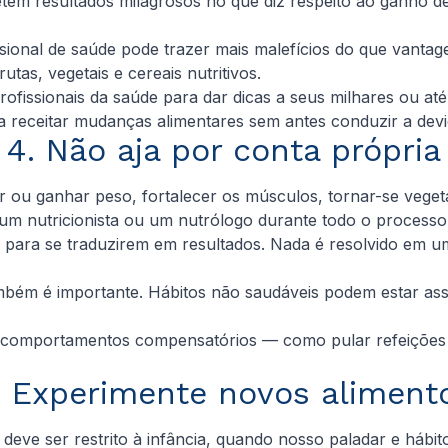
metem resultados milagrosos no que diz respeito ao ganho d
ssional de saúde pode trazer mais malefícios do que vant
utas, vegetais e cereais nutritivos.
rofissionais da saúde para dar dicas a seus milhares ou a
 receitar mudanças alimentares sem antes conduzir a devid
4. Não aja por conta própria
der ou ganhar peso, fortalecer os músculos, tornar-se vege
um nutricionista ou um nutrólogo durante todo o processo
para se traduzirem em resultados. Nada é resolvido em um
ambém é importante. Hábitos não saudáveis podem estar as
ar comportamentos compensatórios — como pular refeiçõe
. Experimente novos aliment
 deve ser restrito à infância, quando nosso paladar e háb