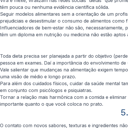
Vira e mexe, viralizam nas redes sociais “dietas” que pro
têm pouca ou nenhuma evidência científica sólida.
Seguir modelos alimentares sem a orientação de um profi
prejudiciais e desestimular o consumo de alimentos como fr
Influenciadores de bem-estar não são, necessariamente, p
têm um diploma em nutrição ou medicina não estão aptos a
Toda dieta precisa ser planejada a partir do objetivo (per
pessoa em exames. Daí a importância do envolvimento de 
Vale salientar que mudanças na alimentação exigem tempo 
uma visão de médio e longo prazo.
Para além dos cuidados físicos, cuidar da saúde mental t
em conjunto com psicólogos e psiquiatras.
Tornar a relação mais harmônica com a comida e elimin
importante quanto o que você coloca no prato.
5
O contato com novos sabores, texturas e ingredientes não