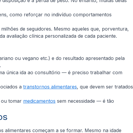
e disposição e à perda de peso. No entanto, muitas delas
agens, como reforçar no indivíduo comportamentos
té milhões de seguidores. Mesmo aqueles que, porventura,
a avaliação clínica personalizada de cada paciente.
tariano ou vegano etc.) e do resultado apresentado pela
.
a única ida ao consultório — é preciso trabalhar com
sociados a
transtornos alimentares
, que devem ser tratados
s ou tomar
medicamentos
sem necessidade — é tão
os
itos alimentares começam a se formar. Mesmo na idade