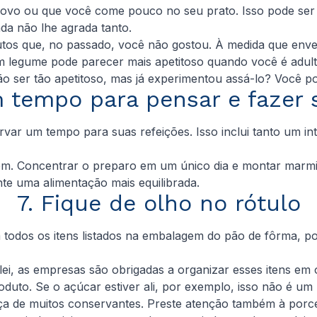
 novo ou que você come pouco no seu prato. Isso pode ser 
da não lhe agrada tanto.
utos que, no passado, você não gostou. À medida que env
egume pode parecer mais apetitoso quando você é adulto
ão ser tão apetitoso, mas já experimentou assá-lo? Você p
 tempo para pensar e fazer 
ervar um tempo para suas refeições. Isso inclui tanto um i
em. Concentrar o preparo em um único dia e montar marm
te uma alimentação mais equilibrada.
7. Fique de olho no rótulo
 todos os itens listados na embalagem do pão de fôrma, p
r lei, as empresas são obrigadas a organizar esses itens e
duto. Se o açúcar estiver ali, por exemplo, isso não é um
ença de muitos conservantes. Preste atenção também à po