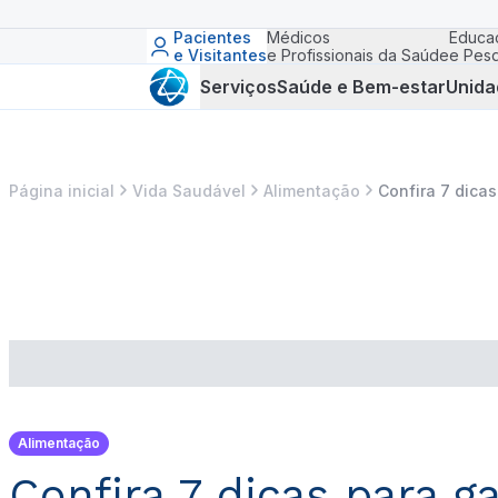
Pacientes
Médicos
Educa
e Visitantes
e Profissionais da Saúde
e Pesq
Serviços
Saúde e Bem-estar
Unida
Página inicial
Vida Saudável
Alimentação
Confira 7 dicas
Alimentação
Confira 7 dicas para g