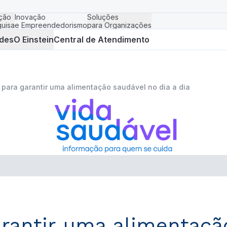
ção
Inovação
Soluções
uisa
e Empreendedorismo
para Organizações
des
O Einstein
Central de Atendimento
 para garantir uma alimentação saudável no dia a dia
arantir uma alimentaçã