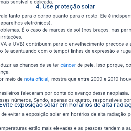
ais sensível e delicada.
4. Use proteção solar
vale tanto para o corpo quanto para o rosto. Ele é indispen
 aparelhos eletrônicos).
roblemas. É o caso de marcas de sol (nos braços, nas per
irritações.
(UVA e UVB) contribuem para o envelhecimento precoce e ace
do (e acentuando com o tempo) linhas de expressão e rug
reduzir as chances de se ter
câncer
de pele. Isso porque, 
ença.
por meio de
nota oficial
, mostra que entre 2009 e 2019 hou
asileiros faleceram por conta do avanço dessa neoplasia.
sses números. Sendo, apenas os quatro, responsáveis por 
 Evite exposição solar em horários de alta radia
se de evitar a exposição solar em horários de alta radiaçã
temperaturas estão mais elevadas e as pessoas tendem a au