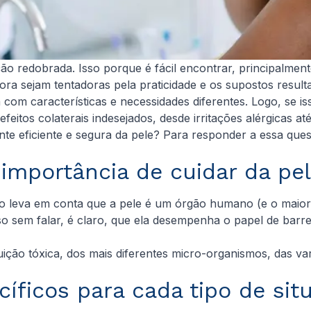
redobrada. Isso porque é fácil encontrar, principalmente 
a sejam tentadoras pela praticidade e os supostos result
 com características e necessidades diferentes. Logo, se is
eitos colaterais indesejados, desde irritações alérgicas a
ente eficiente e segura da pele? Para responder a essa que
 importância de cuidar da pe
ão leva em conta que a pele é um órgão humano (e o maior 
o sem falar, é claro, que ela desempenha o papel de barrei
luição tóxica, dos mais diferentes micro-organismos, das va
íficos para cada tipo de sit