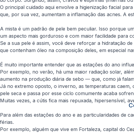
O principal cuidado aqui envolve a higienização facial pa
que, por sua vez, aumentam a inflamação das acnes. A es
A mista é um padrão de pele bem peculiar. Isso porque uma
um aspecto mais gorduroso e com maior facilidade para c
Se a sua pele é assim, você deve reforçar a hidratação de
que contenham óleo na composição deles, em especial nas
É muito importante entender que as estações do ano influ
Por exemplo, no verão, há uma maior radiação solar, alé
aumento na produção diária de sebo — que, como já falam
Já no extremo oposto, o inverno, as temperaturas caem, o
pele seca e passa por esse ciclo comumente acaba sofren
Muitas vezes, a cútis fica mais repuxada, hipersensível,
C
Para além das estações do ano e as particularidades de cad
férias.
Por exemplo, alguém que vive em Fortaleza, capital do Cea