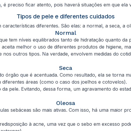
ém, é preciso ficar atento, pois haverá situações em que e
Tipos de pele e diferentes cuidados
aracterísticas diferentes. São elas: a normal, a seca, a o
Normal
 que tem níveis equilibrados tanto de hidratação quanto da
 aceita melhor o uso de diferentes produtos de higiene, m
 nos outros tipos. Na verdade, envolvem medidas do cotidi
Seca
 órgão que é acentuada. Como resultado, ela se torna mais
em diferentes áreas (como o caso dos joelhos e cotovelos).
ção da pele. Evitando, dessa forma, um agravamento do esta
Oleosa
ulas sebáceas são mais ativas. Com isso, há uma maior pro
edisposição à acne, uma vez que o sebo em excesso pode 
 externas).