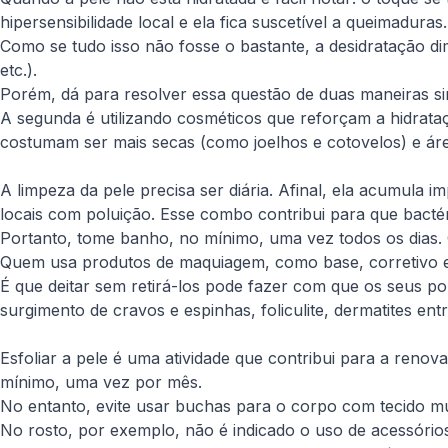
hipersensibilidade local e ela fica suscetível a queimaduras.
Como se tudo isso não fosse o bastante, a desidratação di
etc.).
Porém, dá para resolver essa questão de duas maneiras sim
A segunda é utilizando cosméticos que reforçam a hidrata
costumam ser mais secas (como joelhos e cotovelos) e área
A limpeza da pele precisa ser diária. Afinal, ela acumula i
locais com poluição. Esse combo contribui para que bacté
Portanto, tome banho, no mínimo, uma vez todos os dias. 
Quem usa produtos de maquiagem, como base, corretivo e 
É que deitar sem retirá-los pode fazer com que os seus p
surgimento de cravos e espinhas, foliculite, dermatites en
Esfoliar a pele é uma atividade que contribui para a renov
mínimo, uma vez por mês.
No entanto, evite usar buchas para o corpo com tecido mui
No rosto, por exemplo, não é indicado o uso de acessórios