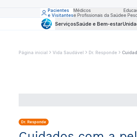
Pacientes
Médicos
Educa
e Visitantes
e Profissionais da Saúde
e Pesq
Serviços
Saúde e Bem-estar
Unida
Página inicial
Vida Saudável
Dr. Responde
Cuidad
Dr. Responde
Cuidados com a pele