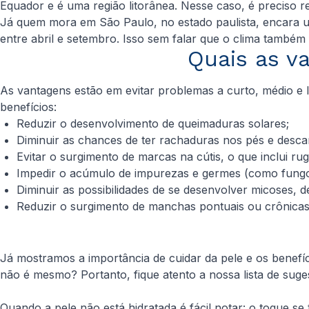
Equador e é uma região litorânea. Nesse caso, é preciso r
Já quem mora em São Paulo, no estado paulista, encara u
entre abril e setembro. Isso sem falar que o clima também 
Quais as v
As vantagens estão em evitar problemas a curto, médio e 
benefícios:
Reduzir o desenvolvimento de queimaduras solares;
Diminuir as chances de ter rachaduras nos pés e des
Evitar o surgimento de marcas na cútis, o que inclui ruga
Impedir o acúmulo de impurezas e germes (como fungos
Diminuir as possibilidades de se desenvolver micoses, d
Reduzir o surgimento de manchas pontuais ou crônica
Já mostramos a importância de cuidar da pele e os benefíc
não é mesmo? Portanto, fique atento a nossa lista de suge
Quando a pele não está hidratada é fácil notar: o toque s