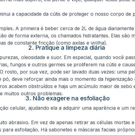
minui a capacidade da cútis de proteger o nosso corpo de 
ples. A primeira é beber cerca de 2L de água diariamente 
ção de forma externa, os chamados hidratantes. Elas são m
s de constante fricção (como axilas e virilha).
2. Pratique a limpeza diária
mpurezas, oleosidade e suor. Em especial, quando você passa
rias, fungos e outros germes se proliferem na cútis e cau
O rosto, por sua vez, pode ser lavado duas vezes: uma pel
pó, deve reforçar ainda mais o momento da higienização 
oros acabem obstruídos e haja um acúmulo maior de sebo e
tre muitos outros problemas.
3. Não exagere na esfoliação
ação celular, ajudando ela a adquirir uma aparência e um re
to abrasivo. Em vez de apenas retirar as células mortas e 
 para esfoliação. Há sabonetes e máscaras faciais próprio