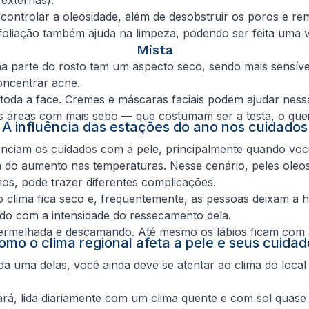
ra controlar a oleosidade, além de desobstruir os poros e 
foliação também ajuda na limpeza, podendo ser feita uma 
Mista
 parte do rosto tem um aspecto seco, sendo mais sensível e
oncentrar acne.
 toda a face. Cremes e máscaras faciais podem ajudar nessa
 áreas com mais sebo — que costumam ser a testa, o queix
A influência das estações do ano nos cuidados
enciam os cuidados com a pele, principalmente quando voc
m do aumento nas temperaturas. Nesse cenário, peles oleo
os, pode trazer diferentes complicações.
 clima fica seco e, frequentemente, as pessoas deixam a 
do com a intensidade do ressecamento dela.
 avermelhada e descamando. Até mesmo os lábios ficam com 
omo o clima regional afeta a pele e seus cuidad
a uma delas, você ainda deve se atentar ao clima do local o
rá, lida diariamente com um clima quente e com sol quase o