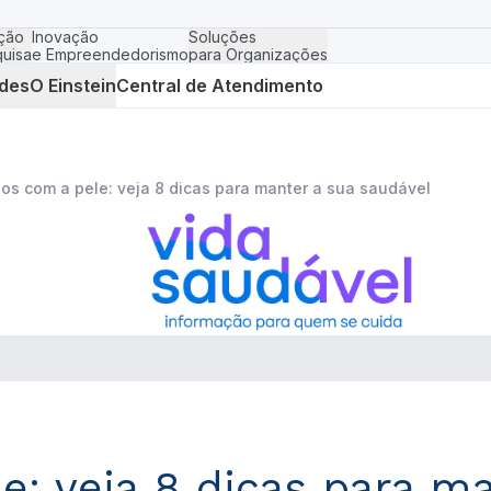
ção
Inovação
Soluções
uisa
e Empreendedorismo
para Organizações
des
O Einstein
Central de Atendimento
os com a pele: veja 8 dicas para manter a sua saudável
: veja 8 dicas para m