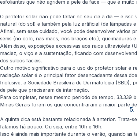
esfoliantes que não agridem a pele da face — que é muito m
O protetor solar não pode faltar no seu dia a dia — e isso 
natural (do sol) e também pela luz artificial (de lâmpadas e
Afinal, sem esse cuidado, você pode desenvolver vários p
senis (no colo, nas mãos, nos braços etc.), queimaduras e 
Além disso, exposições excessivas aos raios ultravioleta 
maciez, o viço e a sustentação, ficando com desenvolven
dos sulcos faciais.
Outro motivo significativo para o uso do protetor solar é 
radiação solar é o principal fator desencadeante dessa do
Inclusive, a Sociedade Brasileira de Dermatologia (SBD), 
de pele que precisaram de internação.
Para completar, nesse mesmo período de tempo, 33.339 br
Minas Gerais foram os que concentraram a maior parte de
5.
A quinta dica está bastante relacionada à anterior. Trata-
falamos há pouco. Ou seja, entre 10h e 16h.
Isso é ainda mais importante durante o verão, quando as 