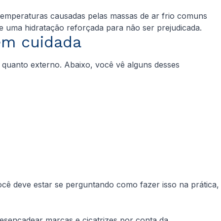
temperaturas causadas pelas massas de ar frio comuns
de uma hidratação reforçada para não ser prejudicada.
bem cuidada
o quanto externo. Abaixo, você vê alguns desses
ocê deve estar se perguntando como fazer isso na prática,
 desencadear marcas e cicatrizes por conta da