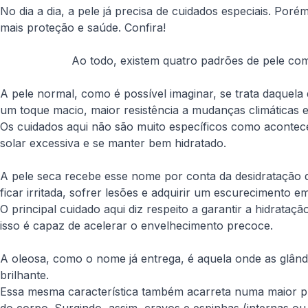
No dia a dia, a pele já precisa de cuidados especiais. Por
mais proteção e saúde. Confira!
Ao todo, existem quatro padrões de pele com c
A pele normal, como é possível imaginar, se trata daquela
um toque macio, maior resistência a mudanças climáticas e
Os cuidados aqui não são muito específicos como acontece
solar excessiva e se manter bem hidratado.
A pele seca recebe esse nome por conta da desidratação do
ficar irritada, sofrer lesões e adquirir um escurecimento 
O principal cuidado aqui diz respeito a garantir a hidrata
isso é capaz de acelerar o envelhecimento precoce.
A oleosa, como o nome já entrega, é aquela onde as glând
brilhante.
Essa mesma característica também acarreta numa maior pr
do corpo. Surgindo, assim, cravos e espinhas (internas ou