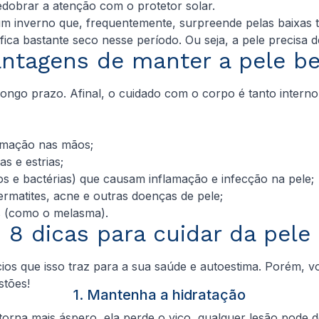
edobrar a atenção com o protetor solar.
m inverno que, frequentemente, surpreende pelas baixas 
fica bastante seco nesse período. Ou seja, a pele precisa 
antagens de manter a pele 
longo prazo. Afinal, o cuidado com o corpo é tanto intern
camação nas mãos;
s e estrias;
 e bactérias) que causam inflamação e infecção na pele;
ermatites, acne e outras doenças de pele;
s (como o melasma).
8 dicas para cuidar da pele
ios que isso traz para a sua saúde e autoestima. Porém, v
stões!
1. Mantenha a hidratação
e torna mais áspero, ela perde o viço, qualquer lesão pode