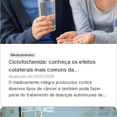
Medicamentos
Ciclofosfamida: conheça os efeitos
colaterais mais comuns da
Atualizado em 23/07/2026
quimioterapia
O medicamento integra protocolos contra
diversos tipos de câncer e também pode fazer
parte do tratamento de doenças autoimunes de
evolução grave