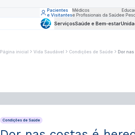
Pacientes
Médicos
Educa
e Visitantes
e Profissionais da Saúde
e Pesq
Serviços
Saúde e Bem-estar
Unida
Página inicial
Vida Saudável
Condições de Saúde
Dor nas
Condições de Saúde
Dor nas costas é here