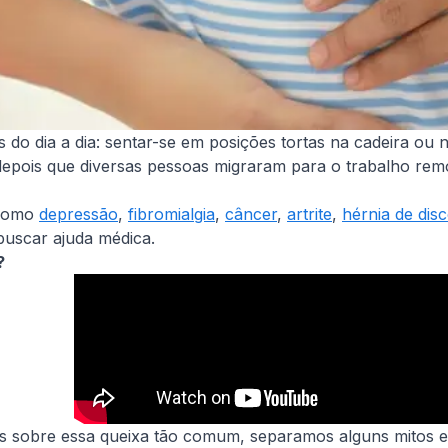
o dia a dia: sentar-se em posições tortas na cadeira ou nã
pois que diversas pessoas migraram para o trabalho remo
 como
depressão
,
fibromialgia
,
câncer
,
artrite
,
hérnia de dis
 buscar ajuda médica.
o?
s sobre essa queixa tão comum, separamos alguns mitos e 