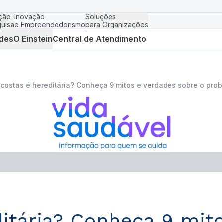
ção
Inovação
Soluções
uisa
e Empreendedorismo
para Organizações
des
O Einstein
Central de Atendimento
 costas é hereditária? Conheça 9 mitos e verdades sobre o pro
ditária? Conheça 9 mit