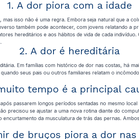
1. A dor piora com a idade
, mas isso não é uma regra. Embora seja natural que a c
nverso também pode acontecer, com jovens relatando a pr
fatores hereditários e aos hábitos de vida de cada indivídu
.
2. A dor é hereditária
tária. Em famílias com histórico de dor nas costas, há mai
s quando seus pais ou outros familiares relatam o incômo
 muito tempo é a principal ca
após passarem longos períodos sentadas no mesmo local 
o precisou se ajustar a uma nova rotina diante do comput
elo encurtamento da musculatura de trás das pernas. Amb
ir de bruços piora a dor na