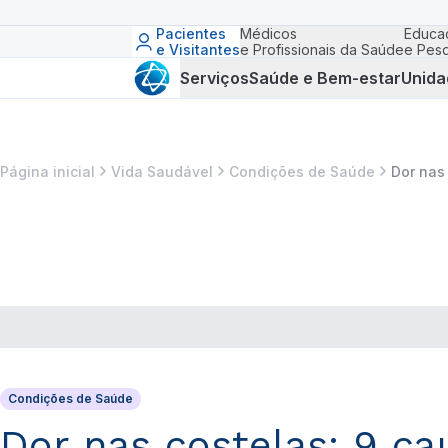
Pacientes
Médicos
Educa
e Visitantes
e Profissionais da Saúde
e Pesq
Serviços
Saúde e Bem-estar
Unida
Página inicial
Vida Saudável
Condições de Saúde
Dor nas
Condições de Saúde
Dor nas costelas: 9 c