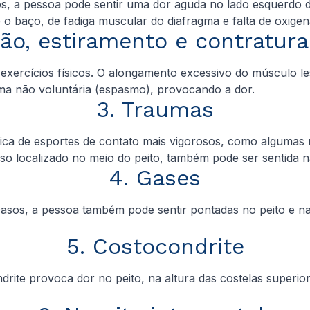
sos, a pessoa pode sentir uma dor aguda no lado esquerdo d
e o baço, de fadiga muscular do diafragma e falta de oxi
são, estiramento e contratur
xercícios físicos. O alongamento excessivo do músculo le
rma não voluntária (espasmo), provocando a dor.
3. Traumas
ica de esportes de contato mais vigorosos, como algumas m
sso localizado no meio do peito, também pode ser sentida n
4. Gases
asos, a pessoa também pode sentir pontadas no peito e na
5. Costocondrite
drite provoca dor no peito, na altura das costelas super