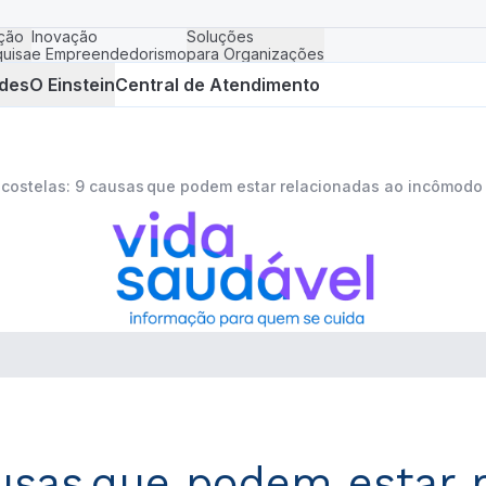
ção
Inovação
Soluções
uisa
e Empreendedorismo
para Organizações
des
O Einstein
Central de Atendimento
 costelas: 9 causas que podem estar relacionadas ao incômodo
ausas que podem estar 