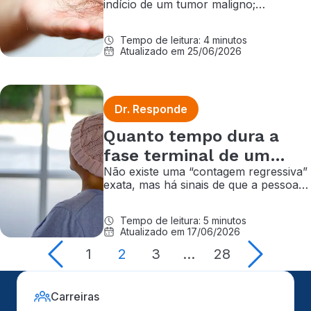
indício de um tumor maligno;
oncologista explica por que é comum
que o cabelo caia durante o
Tempo de leitura: 4 minutos
tratamento da doença
Atualizado em 25/06/2026
Dr. Responde
Quanto tempo dura a
fase terminal de um
Não existe uma “contagem regressiva”
câncer? Entenda
exata, mas há sinais de que a pessoa
se encontra nos momentos finais de
vida; entenda os cuidados nessa fase
Tempo de leitura: 5 minutos
Atualizado em 17/06/2026
1
2
3
…
28
Carreiras