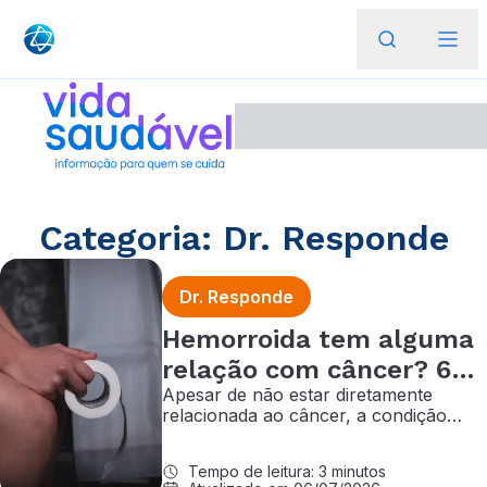
Categoria: Dr. Responde
Dr. Responde
Hemorroida tem alguma
relação com câncer? 6
Apesar de não estar diretamente
perguntas para entender
relacionada ao câncer, a condição
pode apresentar sintomas semelhantes
aos da doença; saiba quando procurar
Tempo de leitura: 3 minutos
atendimento médico