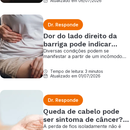
Atualizado em 06/07/2026
Dr. Responde
Dor do lado direito da
barriga pode indicar
Diversas condições podem se
câncer? Entenda
manifestar a partir de um incômodo
nessa região; quando ele é persistente
e vem com outros sintomas, merece
Tempo de leitura: 3 minutos
investigação médica
Atualizado em 01/07/2026
Dr. Responde
Queda de cabelo pode
ser sintoma de câncer?
A perda de fios isoladamente não é
Entenda