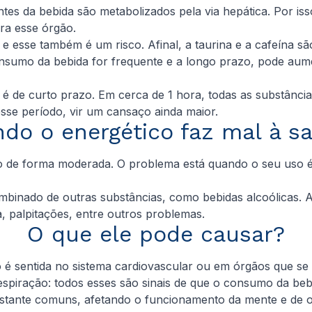
es da bebida são metabolizados pela via hepática. Por isso
ra esse órgão.
e esse também é um risco. Afinal, a taurina e a cafeína s
consumo da bebida for frequente e a longo prazo, pode au
 é de curto prazo. Em cerca de 1 hora, todas as substância
sse período, vir um cansaço ainda maior.
do o energético faz mal à s
do de forma moderada. O problema está quando o seu uso é 
binado de outras substâncias, como bebidas alcoólicas. 
a, palpitações, entre outros problemas.
O que ele pode causar?
co é sentida no sistema cardiovascular ou em órgãos que s
 respiração: todos esses são sinais de que o consumo da beb
tante comuns, afetando o funcionamento da mente e de out