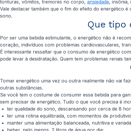
tonturas, vômitos, tremores no corpo,
ansiedade
, insônia,
Vale destacar também que o fim do efeito do energético
sono.
Que tipo
Por ser uma bebida estimulante, o energético não é reco
coração, indivíduos com problemas cardiovasculares, tra
É interessante ressaltar que o consumo de energético com
pode levar à desidratação. Quem tem problemas renais ta
Tomar energético uma vez ou outra realmente não vai fa
outras substâncias.
Se você tem o costume de consumir essa bebida para ganhar
sem precisar de energético. Tudo o que você precisa é in
ter qualidade do sono, descansando por cerca de 8 hor
ter uma rotina equilibrada, com momentos de produtivi
manter uma alimentação balanceada, nutritiva e variada
beber, pelo menos, 2 litros de água por dia;