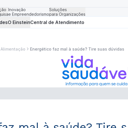
ção
Inovação
Soluções
uisa
e Empreendedorismo
para Organizações
des
O Einstein
Central de Atendimento
Alimentação
Energético faz mal à saúde? Tire suas dúvidas
faz mal à saúde? Tire 