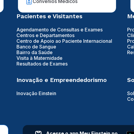
Convênios Médicos
Pacientes e Visitantes
Mé
Agendamento de Consultas e Exames
Pr
Centros e Departamentos
Clí
Centro de Apoio ao Paciente Internacional
Pr
Banco de Sangue
Ca
Bairro da Saúde
Re
Visita à Maternidade
Resultados de Exames
Inovação e Empreendedorismo
So
Inovação Einstein
So
Co
Acesse o app Meu Einstein no