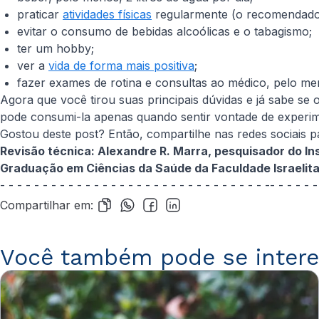
praticar
atividades físicas
regularmente (o recomendado 
evitar o consumo de bebidas alcoólicas e o tabagismo;
ter um hobby;
ver a
vida de forma mais positiva
;
fazer exames de rotina e consultas ao médico, pelo m
Agora que você tirou suas principais dúvidas e já sabe se 
pode consumi-la apenas quando sentir vontade de experim
Gostou deste post? Então, compartilhe nas redes sociais p
Revisão técnica: Alexandre R. Marra, pesquisador do Ins
Graduação em Ciências da Saúde da Faculdade Israelita 
- - - - - - - - - - - - - - - - - - - - - - - - - - - - - - - -- - - - - -
Compartilhar em:
Você também pode se intere