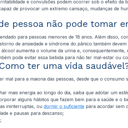
 irritabilidade e convulsões podem ocorrer sob o efeito da b
 é capaz de provocar um extremo cansaço, mudanças de h
 de pessoa não pode tomar en
mendado para pessoas menores de 18 anos. Além disso, com
nstorno de ansiedade e síndrome do pânico também devem e
 álcool aumenta o volume da urina e, consequentemente, d
mbém pode evitar essa bebida para não ter mal-estar ou c
Como ter uma vida saudável
zer mal para a maioria das pessoas, desde que o consumo
 mais energia ao longo do dia, saiba que adotar um estilo 
corporar alguns hábitos que fazem bem para a saúde e o b
as ininterruptas, ou
dormir o suficiente
para acordar sem 
dade e pausas para descanso;
;