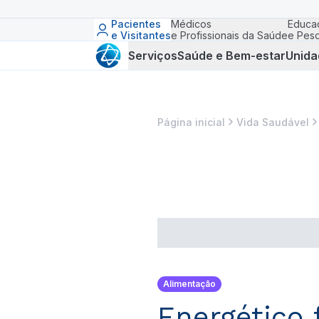
Pacientes
Médicos
Educa
e Visitantes
e Profissionais da Saúde
e Pesq
Serviços
Saúde e Bem-estar
Unida
Página inicial
Vida Saudável
Alimentação
Energético 