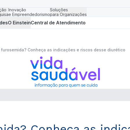
ção
Inovação
Soluções
uisa
e Empreendedorismo
para Organizações
des
O Einstein
Central de Atendimento
 furosemida? Conheça as indicações e riscos desse diurético
ida? Conheça as indic