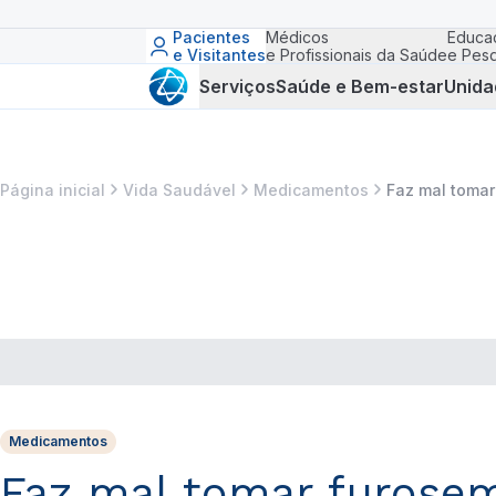
Pacientes
Médicos
Educa
e Visitantes
e Profissionais da Saúde
e Pesq
Serviços
Saúde e Bem-estar
Unida
Página inicial
Vida Saudável
Medicamentos
Faz mal tomar
Medicamentos
Faz mal tomar furosem