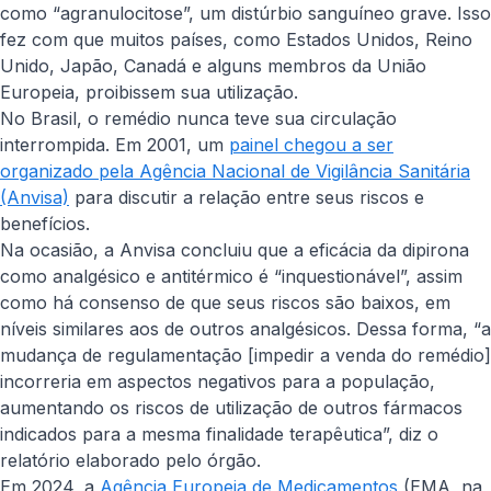
como “agranulocitose”, um distúrbio sanguíneo grave. Isso
fez com que muitos países, como Estados Unidos, Reino
Unido, Japão, Canadá e alguns membros da União
Europeia, proibissem sua utilização.
No Brasil, o remédio nunca teve sua circulação
interrompida. Em 2001, um
painel chegou a ser
organizado pela Agência Nacional de Vigilância Sanitária
(Anvisa)
para discutir a relação entre seus riscos e
benefícios.
Na ocasião, a Anvisa concluiu que a eficácia da dipirona
como analgésico e antitérmico é “inquestionável”, assim
como há consenso de que seus riscos são baixos, em
níveis similares aos de outros analgésicos. Dessa forma, “a
mudança de regulamentação [
impedir a venda do remédio
]
incorreria em aspectos negativos para a população,
aumentando os riscos de utilização de outros fármacos
indicados para a mesma finalidade terapêutica”, diz o
relatório elaborado pelo órgão.
Em 2024, a
Agência Europeia de Medicamentos
(EMA, na