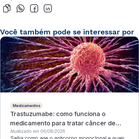
Você também pode se interessar por
Medicamentos
Trastuzumabe: como funciona o
medicamento para tratar câncer de
Atualizado em 06/08/2026
mama?
Saiba como age o anticorpo monoclonal e quais