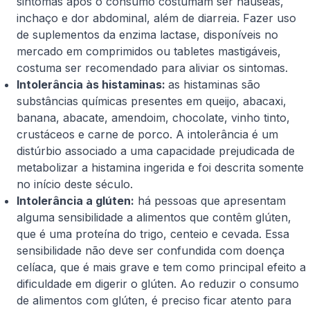
sintomas após o consumo costumam ser náuseas,
inchaço e dor abdominal, além de diarreia. Fazer uso
de suplementos da enzima lactase, disponíveis no
mercado em comprimidos ou tabletes mastigáveis,
costuma ser recomendado para aliviar os sintomas.
Intolerância às histaminas:
as histaminas são
substâncias químicas presentes em queijo, abacaxi,
banana, abacate, amendoim, chocolate, vinho tinto,
crustáceos e carne de porco. A intolerância é um
distúrbio associado a uma capacidade prejudicada de
metabolizar a histamina ingerida e foi descrita somente
no início deste século.
Intolerância a glúten:
há pessoas que apresentam
alguma sensibilidade a alimentos que contêm glúten,
que é uma proteína do trigo, centeio e cevada. Essa
sensibilidade não deve ser confundida com doença
celíaca, que é mais grave e tem como principal efeito a
dificuldade em digerir o glúten. Ao reduzir o consumo
de alimentos com glúten, é preciso ficar atento para