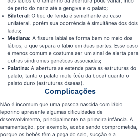
dos lábios e o tamanho da abertura pode variar, indo
de perto do nariz até a gengiva e o palato;
Bilateral:
O tipo de fenda é semelhante ao caso
unilateral, porém sua ocorrência é simultânea dos dois
lados;
Mediana:
A fissura labial se forma bem no meio dos
lábios, o que separa o lábio em duas partes. Esse caso
é menos comum e costuma ser um sinal de alerta para
outras síndromes genéticas associadas;
Palatina:
A abertura se estende para as estruturas do
palato, tanto o palato mole (céu da boca) quanto o
palato duro (estruturas ósseas).
Complicações
Não é incomum que uma pessoa nascida com lábio
leporino apresente algumas dificuldades de
desenvolvimento, principalmente na primeira infância. A
amamentação, por exemplo, acaba sendo comprometida,
porque os bebês têm a pega do seio, sucção e a