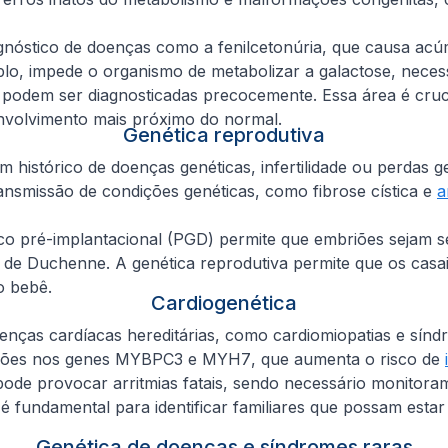
nóstico de doenças como a fenilcetonúria, que causa acúmu
o, impede o organismo de metabolizar a galactose, necessi
podem ser diagnosticadas precocemente. Essa área é cru
envolvimento mais próximo do normal.
Genética reprodutiva
têm histórico de doenças genéticas, infertilidade ou perdas
ransmissão de condições genéticas, como fibrose cística e
a
tico pré-implantacional (PGD) permite que embriões sejam s
r de Duchenne. A genética reprodutiva permite que os cas
ro bebê.
Cardiogenética
enças cardíacas hereditárias, como cardiomiopatias e sínd
ações nos genes
MYBPC3
e
MYH7
, que aumenta o risco de
ode provocar arritmias fatais, sendo necessário monitoram
m é fundamental para identificar familiares que possam es
Genética de doenças e síndromes raras