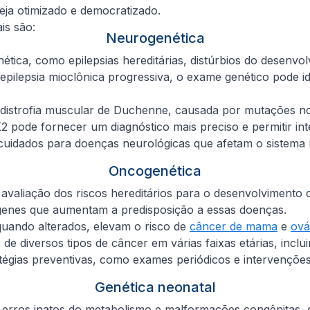
eja otimizado e democratizado.
is são:
Neurogenética
tica, como epilepsias hereditárias, distúrbios do desenvo
pilepsia mioclônica progressiva, o exame genético pode i
distrofia muscular de Duchenne, causada por mutações 
K2
pode fornecer um diagnóstico mais preciso e permitir int
uidados para doenças neurológicas que afetam o sistema m
Oncogenética
aliação dos riscos hereditários para o desenvolvimento de 
 genes que aumentam a predisposição a essas doenças.
quando alterados, elevam o risco de
câncer de mama
e
ová
 de diversos tipos de câncer em várias faixas etárias, in
atégias preventivas, como exames periódicos e intervenções 
Genética neonatal
e erros inatos do metabolismo e malformações congênitas