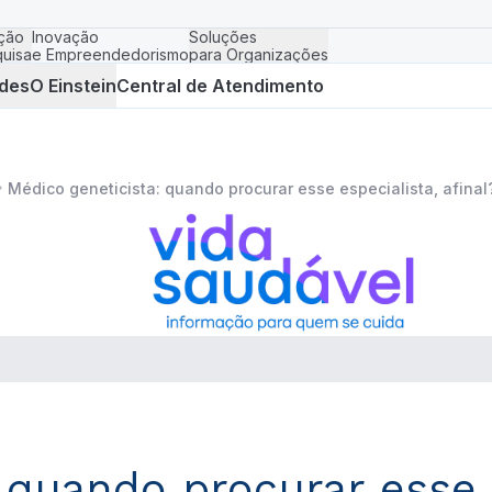
ção
Inovação
Soluções
uisa
e Empreendedorismo
para Organizações
des
O Einstein
Central de Atendimento
Médico geneticista: quando procurar esse especialista, afinal
 quando procurar esse e