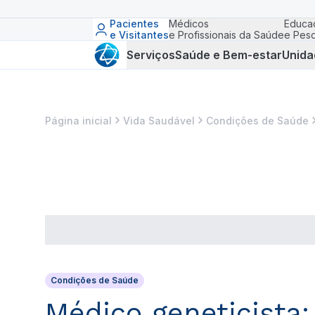
Pacientes
Médicos
Educa
e Visitantes
e Profissionais da Saúde
e Pesq
Serviços
Saúde e Bem-estar
Unida
Página inicial
Vida Saudável
Condições de Saúde
Condições de Saúde
Médico geneticista: