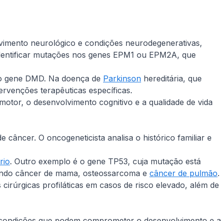
lvimento neurológico e condições neurodegenerativas,
dentificar mutações nos genes
EPM1
ou
EPM2A
, que
no gene DMD. Na doença de
Parkinson
hereditária, que
ervenções terapêuticas específicas.
otor, o desenvolvimento cognitivo e a qualidade de vida
câncer. O oncogeneticista analisa o histórico familiar e
rio
. Outro exemplo é o gene
TP53
, cuja mutação está
cluindo câncer de mama, osteossarcoma e
câncer de pulmão
.
cirúrgicas profiláticas em casos de risco elevado, além de
, condições que podem comprometer o desenvolvimento e a