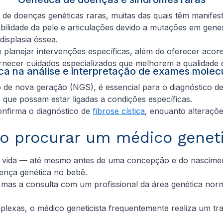
de doenças genéticas raras, muitas das quais têm manifes
ibilidade da pele e articulações devido a mutações em gen
displasia óssea.
 e planejar intervenções específicas, além de oferecer acon
ornecer cuidados especializados que melhorem a qualidade d
ca na análise e interpretação de exames mole
de nova geração (NGS), é essencial para o diagnóstico de
as que possam estar ligadas a condições específicas.
nfirma o diagnóstico de
fibrose cística
, enquanto alteraçõ
 procurar um médico genet
 vida — até mesmo antes de uma concepção e do nasciment
oença genética no bebê.
, mas a consulta com um profissional da área genética n
as, o médico geneticista frequentemente realiza um trabal