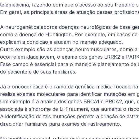
telemedicina, fazendo com que o acesso ao seu trabalho s
Em geral, as principais áreas de atuação desses profissiona
A neurogenética aborda doenças neurológicas de base gené
como a doença de Huntington. Por exemplo, em casos de e
explicam a condição e ajudam no manejo adequado.
Outro exemplo são as doenças neuromusculares, como a 
ocorre em idade jovem, o exame dos genes
LRRK2
e
PAR
Esse campo é essencial para o manejo e planejamento de c
do paciente e de seus familiares.
Já a oncogenética é o ramo da genética médica focado na av
realiza exames moleculares para identificar mutações em
Um exemplo é a análise dos genes
BRCA1
e
BRCA2
, que, 
associada à síndrome de Li-Fraumeni, que aumenta o risco
A identificação de tais mutações permite a criação de estr
direcionar familiares para exames de rastreamento.
Na genética neonatal, o foco está na detecção precoce d