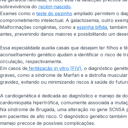
sobrevivência do
recém-nascido
.
Exames como o
teste do pezinho
ampliado permitem o diag
comprometimento intelectual. A galactosemia, outro exempl
Malformações congênitas, como a
espinha bífida
, também 
antes, prevenindo danos maiores e possibilitando um des
Essa especialidade auxilia casais que desejam ter filhos e 
aconselhamento genético ajudam a identificar o risco de t
circulação, respectivamente.
Em casos de
fertilização in vitro (FIV)
, o diagnóstico gené
graves, como a síndrome de Marfan e a distrofia muscula
gravidez, evitando ou minimizando riscos à saúde do futu
A cardiogenética é dedicada ao diagnóstico e manejo de do
cardiomiopatia hipertrófica, comumente associada a mut
Na síndrome de Brugada, uma alteração no gene
SCN5A
p
em pacientes de alto risco. O diagnóstico genético també
manejo precoce de possíveis complicações.