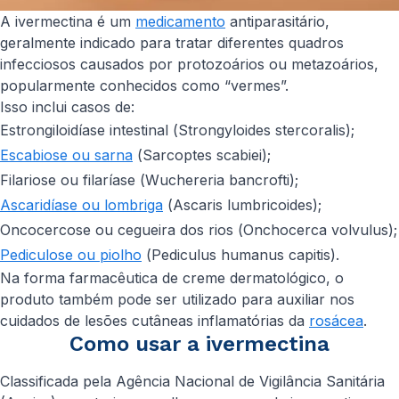
A ivermectina é um
medicamento
antiparasitário,
geralmente indicado para tratar diferentes quadros
infecciosos causados por protozoários ou metazoários,
popularmente conhecidos como “vermes”.
Isso inclui casos de:
Estrongiloidíase intestinal (
Strongyloides stercoralis
);
Escabiose ou sarna
(
Sarcoptes scabiei
);
Filariose ou filaríase (
Wuchereria bancrofti
);
Ascaridíase ou lombriga
(
Ascaris lumbricoides
);
Oncocercose ou cegueira dos rios (
Onchocerca volvulus
);
Pediculose ou piolho
(
Pediculus humanus capitis
).
Na forma farmacêutica de creme dermatológico, o
produto também pode ser utilizado para auxiliar nos
cuidados de lesões cutâneas inflamatórias da
rosácea
.
Como usar a ivermectina
Classificada pela Agência Nacional de Vigilância Sanitária