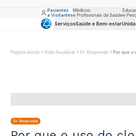
Pacientes
Médicos
Educa
e Visitantes
e Profissionais da Saúde
e Pesq
Serviços
Saúde e Bem-estar
Unida
Página inicial
Vida Saudável
Dr. Responde
Por que o 
Dr. Responde
Por que o uso do clo