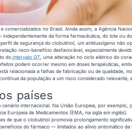
 comercializados no Brasil. Ainda assim, a Agência Naciona
 — independentemente da forma farmacêutica, do lote ou do
perfil de segurança do clobutinol, um antitussígeno não op
 relação risco-benefício desfavorável, especialmente devi
nto do
intervalo QT
, uma alteração no ciclo elétrico do cor
s efeitos podem ocorrer mesmo em doses terapêuticas, emb
tá relacionada a falhas de fabricação ou de qualidade, mas
contínua da população a um risco considerado relevante, es
os países
o cenário internacional. Na União Europeia, por exemplo,
ia Europeia de Medicamentos (EMA, na sigla em inglês).
ntes de que o clobutinol promovia prolongamento significa
 benefícios do fármaco — limitados ao alívio sintomático da