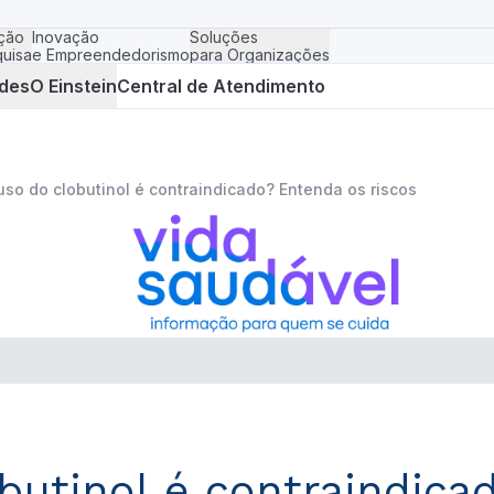
ção
Inovação
Soluções
uisa
e Empreendedorismo
para Organizações
des
O Einstein
Central de Atendimento
uso do clobutinol é contraindicado? Entenda os riscos
butinol é contraindica