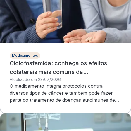
Medicamentos
Ciclofosfamida: conheça os efeitos
colaterais mais comuns da
Atualizado em 23/07/2026
quimioterapia
O medicamento integra protocolos contra
diversos tipos de câncer e também pode fazer
parte do tratamento de doenças autoimunes de
evolução grave