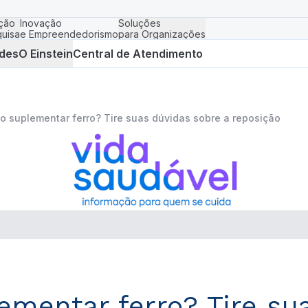
ção
Inovação
Soluções
uisa
e Empreendedorismo
para Organizações
des
O Einstein
Central de Atendimento
o suplementar ferro? Tire suas dúvidas sobre a reposição
ementar ferro? Tire su