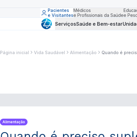
Pacientes
Médicos
Educa
e Visitantes
e Profissionais da Saúde
e Pesq
Serviços
Saúde e Bem-estar
Unida
Página inicial
Vida Saudável
Alimentação
Quando é precis
Alimentação
Quando é preciso supl