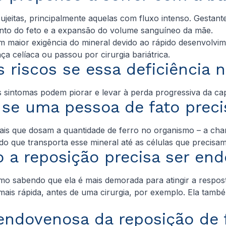
jeitas, principalmente aquelas com fluxo intenso. Gestant
ento do feto e a expansão do volume sanguíneo da mãe.
 maior exigência do mineral devido ao rápido desenvolvim
 celíaca ou passou por cirurgia bariátrica.
s riscos se essa deficiência n
s sintomas podem piorar e levar à perda progressiva da cap
 se uma pessoa de fato preci
iais que dosam a quantidade de ferro no organismo – a ch
gado que transporta esse mineral até as células que precisa
 a reposição precisa ser e
mo sabendo que ela é mais demorada para atingir a respost
ais rápida, antes de uma cirurgia, por exemplo. Ela també
endovenosa da reposição de 