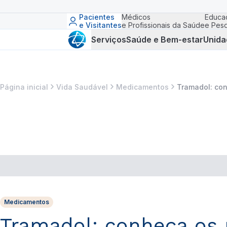
Pacientes
Médicos
Educa
e Visitantes
e Profissionais da Saúde
e Pesq
Serviços
Saúde e Bem-estar
Unida
Página inicial
Vida Saudável
Medicamentos
Tramadol: con
Medicamentos
Tramadol: conheça os r