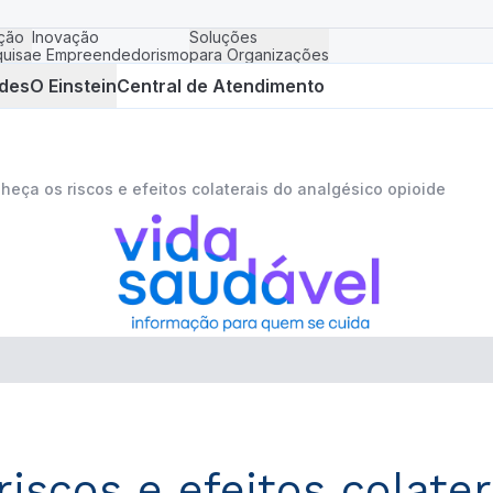
ção
Inovação
Soluções
uisa
e Empreendedorismo
para Organizações
des
O Einstein
Central de Atendimento
heça os riscos e efeitos colaterais do analgésico opioide
iscos e efeitos colater