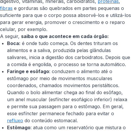
digestivo, vitaminas, minerais, carboidratos,
proteínas
,
fibras
e gorduras são quebrados em partes pequenas o
suficiente para que o corpo possa absorvê-los e utilizá-los
para gerar energia, promover o crescimento e o reparo
celular, por exemplo.
A seguir,
saiba o que acontece em cada órgão:
Boca:
é onde tudo começa. Os dentes trituram os
alimentos e a saliva, produzida pelas glândulas
salivares, inicia a digestão dos carboidratos. Depois que
a comida é engolida, o processo se torna automático.
Faringe e esôfago
: conduzem o alimento até o
estômago por meio de movimentos musculares
coordenados, chamados movimentos peristálticos.
Quando o bolo alimentar chega ao final do esôfago,
um anel muscular (esfíncter esofágico inferior) relaxa
e permite sua passagem para o estômago. Em geral,
esse esfíncter permanece fechado para evitar o
refluxo
do conteúdo estomacal.
Estômago
: atua como um reservatório que mistura o