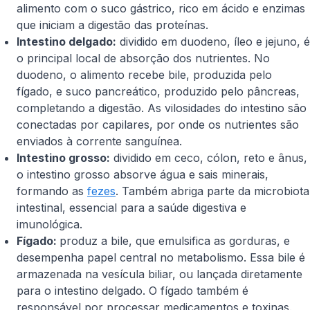
alimento com o suco gástrico, rico em ácido e enzimas
que iniciam a digestão das proteínas.
Intestino delgado:
dividido em duodeno, íleo e jejuno, é
o principal local de absorção dos nutrientes. No
duodeno, o alimento recebe bile, produzida pelo
fígado, e suco pancreático, produzido pelo pâncreas,
completando a digestão. As vilosidades do intestino são
conectadas por capilares, por onde os nutrientes são
enviados à corrente sanguínea.
Intestino grosso:
dividido em ceco, cólon, reto e ânus,
o intestino grosso absorve água e sais minerais,
formando as
fezes
. Também abriga parte da microbiota
intestinal, essencial para a saúde digestiva e
imunológica.
Fígado:
produz a bile, que emulsifica as gorduras, e
desempenha papel central no metabolismo. Essa bile é
armazenada na vesícula biliar, ou lançada diretamente
para o intestino delgado. O fígado também é
responsável por processar medicamentos e toxinas.