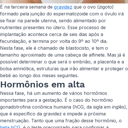
É na terceira semana de
gravidez
que o ovo (zigoto)
formado pela junção do espermatozoide com o óvulo irá
se fixar na parede uterina, sendo alimentado por
nutrientes presentes no útero. Esse processo de
implantação acontece cerca de seis dias após a
fecundação, e termina por volta do 9º ao 10º dia.
Nesta fase, ele é chamado de blastocisto, e tem o
tamanho aproximado de uma cabeça de alfinete. Mas já é
possível determinar o que será o embrião, a placenta e a
bolsa amniótica, estruturas que irão alimentar e proteger o
bebê ao longo dos meses seguintes.
Hormônios em alta
Nessa fase, há um aumento de vários hormônios
importantes para a gestação. É o caso do hormônio
gonadotrofina coriônica humana (hCG, da sigla em inglês),
que é específico da gravidez e impede a próxima
menstruação. Tanto que uma fração desse hormônio, o
beta hCG
, é o teste preconizado para confirmar a