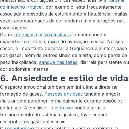
relacionado a condições clínicas específicas. A
síndrome
do intestino irritável
, por exemplo, está frequentemente
associada a episódios de estufamento e flatulência, muitas
vezes acompanhados de dor abdominal e alterações nas
evacuações.
Outras
doenças gastrointestinais
também podem
exacerbar o sintoma, exigindo avaliação médica. Nesses
casos, é importante observar a frequência e a intensidade
dos gases, além de outros sinais de alerta, como perda de
peso inexplicada,
sangue nas fezes
, diarreia persistente ou
dor abdominal intensa.
6. Ansiedade e estilo de vida
O aspecto emocional também tem influência direta na
formação de gases.
Pessoas ansiosas
tendem a engolir
mais ar sem perceber, principalmente durante episódios
de tensão. Além disso, o
estresse
pode alterar o
funcionamento do sistema digestivo, favorecendo
desconfortos gastrointestinais.
O
sedentarismo
também colabora para o problema. A