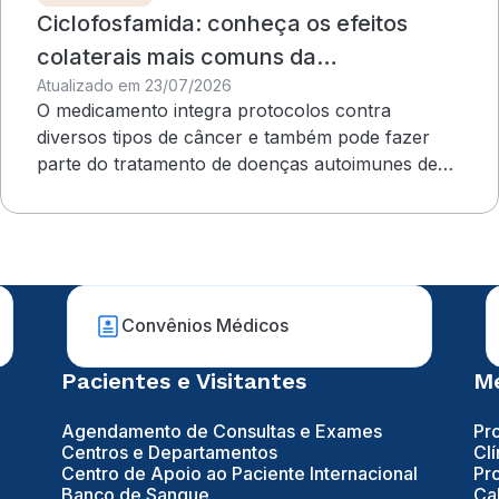
Ciclofosfamida: conheça os efeitos
colaterais mais comuns da
Atualizado em 23/07/2026
quimioterapia
O medicamento integra protocolos contra
diversos tipos de câncer e também pode fazer
parte do tratamento de doenças autoimunes de
evolução grave
Convênios Médicos
Pacientes e Visitantes
Mé
Agendamento de Consultas e Exames
Pr
Centros e Departamentos
Clí
Centro de Apoio ao Paciente Internacional
Pr
Banco de Sangue
Ca