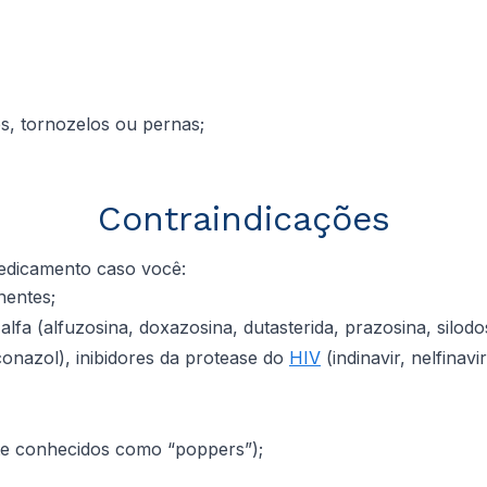
és, tornozelos ou pernas;
Contraindicações
medicamento caso você:
nentes;
 (alfuzosina, doxazosina, dutasterida, prazosina, silodosi
onazol), inibidores da protease do
HIV
(indinavir, nelfinav
te conhecidos como “poppers”);