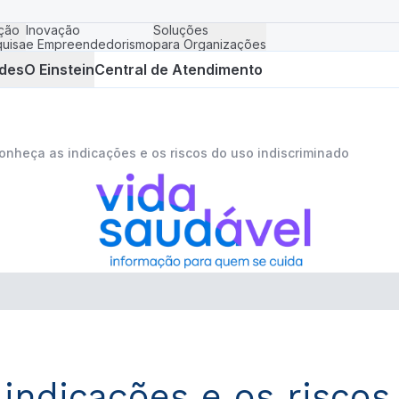
ção
Inovação
Soluções
uisa
e Empreendedorismo
para Organizações
des
O Einstein
Central de Atendimento
conheça as indicações e os riscos do uso indiscriminado
 indicações e os risco