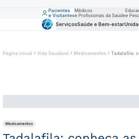
Pacientes
Médicos
Educa
e Visitantes
e Profissionais da Saúde
e Pesq
Serviços
Saúde e Bem-estar
Unida
Página inicial
Vida Saudável
Medicamentos
Tadalafila: 
Medicamentos
Tadalafila: conheça as