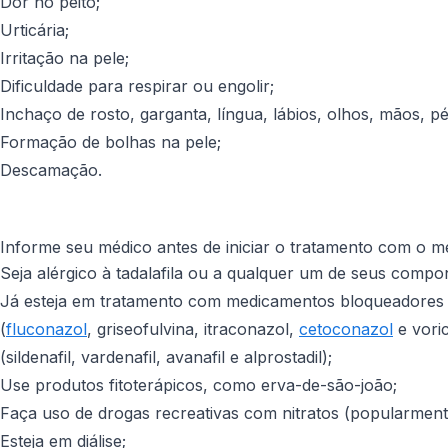
Dor no peito;
Urticária;
Irritação na pele;
Dificuldade para respirar ou engolir;
Inchaço de rosto, garganta, língua, lábios, olhos, mãos, p
Formação de bolhas na pele;
Descamação.
Informe seu médico antes de iniciar o tratamento com o 
Seja alérgico à tadalafila ou a qualquer um de seus compo
Já esteja em tratamento com medicamentos bloqueadores alfa
(
fluconazol
, griseofulvina, itraconazol,
cetoconazol
e voric
(sildenafil, vardenafil, avanafil e alprostadil);
Use produtos fitoterápicos, como erva-de-são-joão;
Faça uso de drogas recreativas com nitratos (popularmen
Esteja em diálise;