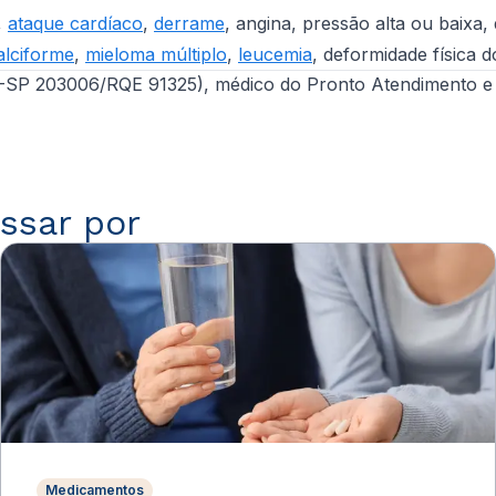
,
ataque cardíaco
,
derrame
, angina, pressão alta ou baix
alciforme
,
mieloma múltiplo
,
leucemia
, deformidade física
P 203006/RQE 91325), médico do Pronto Atendimento e Cor
ssar por
Medicamentos