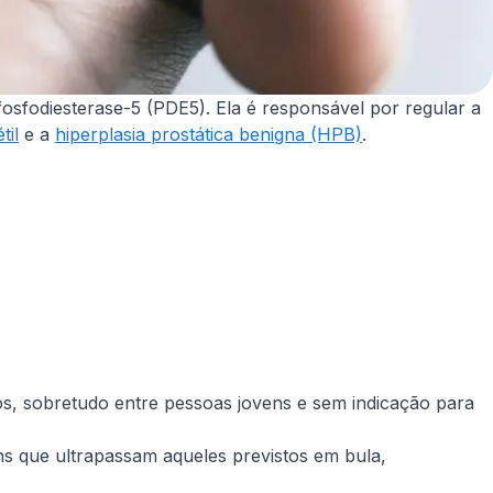
sfodiesterase-5 (PDE5). Ela é responsável por regular a
til
e a
hiperplasia prostática benigna (HPB)
.
s, sobretudo entre pessoas jovens e sem indicação para
ins que ultrapassam aqueles previstos em bula,