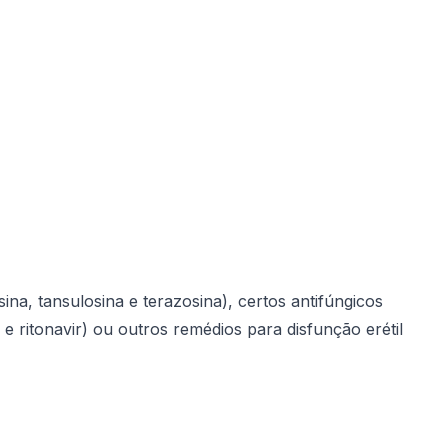
na, tansulosina e terazosina), certos antifúngicos
ir e ritonavir) ou outros remédios para disfunção erétil