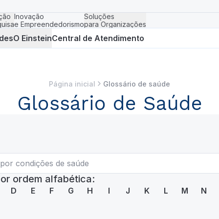
ção
Inovação
Soluções
uisa
e Empreendedorismo
para Organizações
des
O Einstein
Central de Atendimento
Página inicial
Glossário de saúde
Glossário de Saúde
or ordem alfabética:
D
E
F
G
H
I
J
K
L
M
N