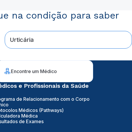
ue na condição para saber
Urticária
Encontre um Médico
dicos e Profissionais da Saúde
ograma de Relacionamento com o Corpo
nico
otocolos Médicos (Pathways)
lculadora Médica
sultados de Exames