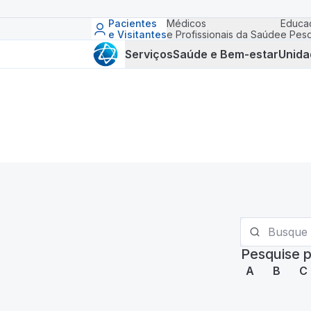
Pacientes
Médicos
Educa
e Visitantes
e Profissionais da Saúde
e Pesq
Serviços
Saúde e Bem-estar
Unida
Pesquise p
A
B
C