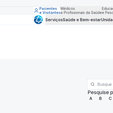
Pacientes
Médicos
Educa
e Visitantes
e Profissionais da Saúde
e Pesq
Serviços
Saúde e Bem-estar
Unida
Pesquise p
A
B
C