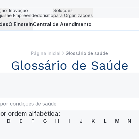
ção
Inovação
Soluções
uisa
e Empreendedorismo
para Organizações
des
O Einstein
Central de Atendimento
Página inicial
Glossário de saúde
Glossário de Saúde
or ordem alfabética:
D
E
F
G
H
I
J
K
L
M
N