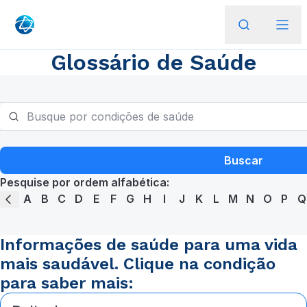
Glossário de Saúde
Buscar
Pesquise por ordem alfabética:
A
B
C
D
E
F
G
H
I
J
K
L
M
N
O
P
Q
Informações de saúde para uma vida
mais saudável. Clique na condição
para saber mais: