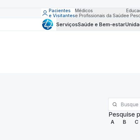
Pacientes
Médicos
Educa
e Visitantes
e Profissionais da Saúde
e Pesq
Serviços
Saúde e Bem-estar
Unida
Pesquise p
A
B
C