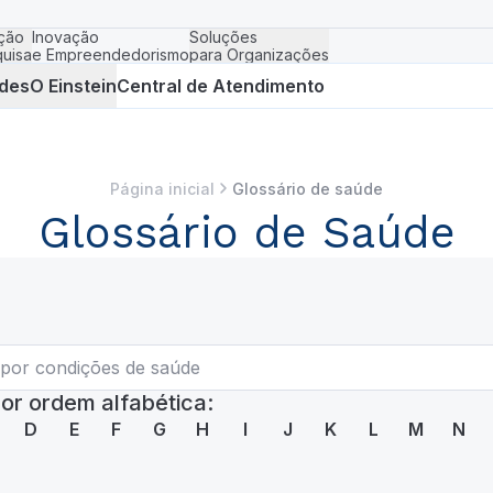
ção
Inovação
Soluções
uisa
e Empreendedorismo
para Organizações
des
O Einstein
Central de Atendimento
Página inicial
Glossário de saúde
Glossário de Saúde
or ordem alfabética:
D
E
F
G
H
I
J
K
L
M
N