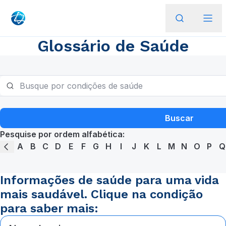
Glossário de Saúde
Buscar
Pesquise por ordem alfabética:
A
B
C
D
E
F
G
H
I
J
K
L
M
N
O
P
Q
Informações de saúde para uma vida
mais saudável. Clique na condição
para saber mais: