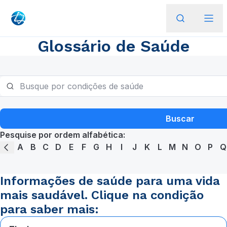
Glossário de Saúde
Buscar
Pesquise por ordem alfabética:
A
B
C
D
E
F
G
H
I
J
K
L
M
N
O
P
Q
Informações de saúde para uma vida
mais saudável. Clique na condição
para saber mais: