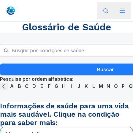
Glossário de Saúde
Buscar
Pesquise por ordem alfabética:
A
B
C
D
E
F
G
H
I
J
K
L
M
N
O
P
Q
Informações de saúde para uma vida
mais saudável. Clique na condição
para saber mais: