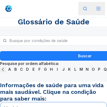
Glossário de Saúde
Buscar
Pesquise por ordem alfabética:
A
B
C
D
E
F
G
H
I
J
K
L
M
N
O
P
Q
Informações de saúde para uma vida
mais saudável. Clique na condição
para saber mais: