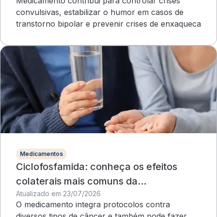
Medicamento contribui para controlar crises
convulsivas, estabilizar o humor em casos de
transtorno bipolar e prevenir crises de enxaqueca
Medicamentos
Ciclofosfamida: conheça os efeitos
colaterais mais comuns da
Atualizado em 23/07/2026
quimioterapia
O medicamento integra protocolos contra
diversos tipos de câncer e também pode fazer