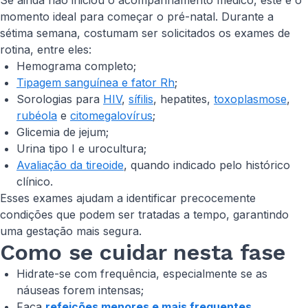
Se ainda não iniciou o acompanhamento médico, este é o
momento ideal para começar o pré-natal. Durante a
sétima semana, costumam ser solicitados os exames de
rotina, entre eles:
Hemograma completo;
Tipagem sanguínea e fator Rh
;
Sorologias para
HIV
,
sífilis
, hepatites,
toxoplasmose
,
rubéola
e
citomegalovírus
;
Glicemia de jejum;
Urina tipo I e urocultura;
Avaliação da tireoide
, quando indicado pelo histórico
clínico.
Esses exames ajudam a identificar precocemente
condições que podem ser tratadas a tempo, garantindo
uma gestação mais segura.
Como se cuidar nesta fase
Hidrate-se com frequência, especialmente se as
náuseas forem intensas;
Faça
refeições menores e mais frequentes
,