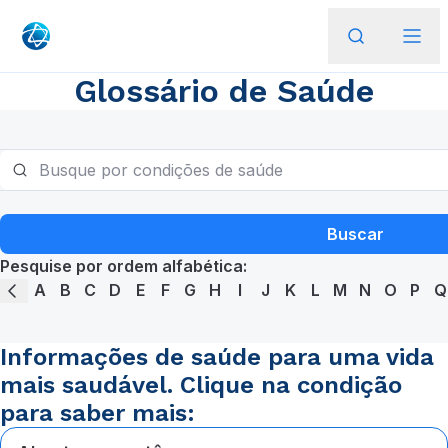
Glossário de Saúde
Buscar
Pesquise por ordem alfabética:
A
B
C
D
E
F
G
H
I
J
K
L
M
N
O
P
Q
Informações de saúde para uma vida
mais saudável. Clique na condição
para saber mais: