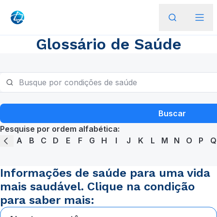
Glossário de Saúde
Buscar
Pesquise por ordem alfabética:
A
B
C
D
E
F
G
H
I
J
K
L
M
N
O
P
Q
Informações de saúde para uma vida
mais saudável. Clique na condição
para saber mais: